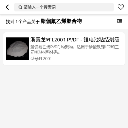
请输入一个搜索词
聚偏氟乙烯聚合物
找到
1
个产品关于
浙氟龙®FL2001 PVDF - 锂电池粘结剂级
聚偏氟乙烯PVDF, 均聚物，适用于磷酸铁锂LFP和三
元NCM材料体系。
型号:FL2001