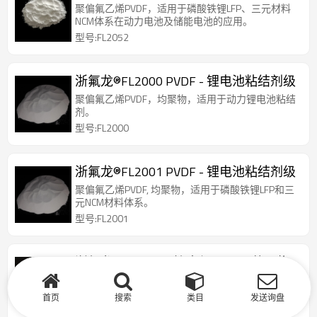
聚偏氟乙烯PVDF，适用于磷酸铁锂LFP、三元材料
NCM体系在动力电池及储能电池的应用。
型号:FL2052
浙氟龙®FL2000 PVDF - 锂电池粘结剂级
聚偏氟乙烯PVDF，均聚物，适用于动力锂电池粘结
剂。
型号:FL2000
浙氟龙®FL2001 PVDF - 锂电池粘结剂级
聚偏氟乙烯PVDF, 均聚物，适用于磷酸铁锂LFP和三
元NCM材料体系。
型号:FL2001
浙氟龙®FL2606 - 挤出级 PVDF |共聚物
低至中等粘度等级，对大多数气体和液体具有低渗
透性，易于通过标准挤出进行熔融加工。
首页
搜索
类目
发送询盘
型号:FL2606