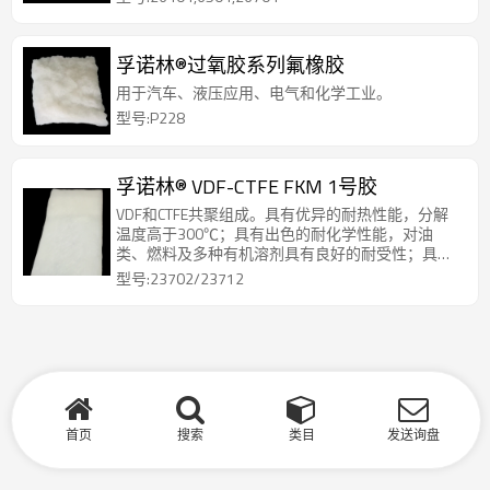
孚诺林®过氧胶系列氟橡胶
用于汽车、液压应用、电气和化学工业。
型号:P228
孚诺林® VDF-CTFE FKM 1号胶
VDF和CTFE共聚组成。具有优异的耐热性能，分解
温度高于300℃；具有出色的耐化学性能，对油
类、燃料及多种有机溶剂具有良好的耐受性；具有
良好的流动性。可溶于酯类和酮类溶剂。
型号:23702/23712
首页
搜索
类目
发送询盘