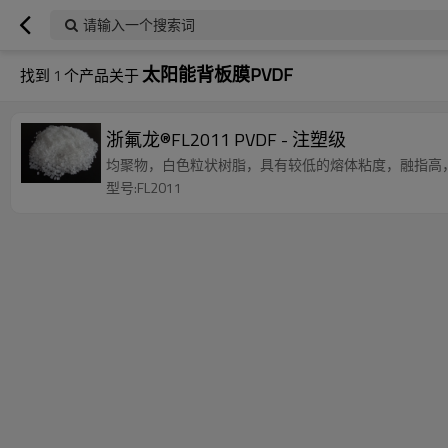
请输入一个搜索词
太阳能背板膜PVDF
找到
1
个产品关于
浙氟龙®FL2011 PVDF - 注塑级
均聚物，白色粒状树脂，具有较低的熔体粘度，融指高
型号:FL2011