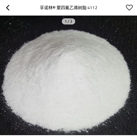
孚诺林® 聚四氟乙烯树脂 4112
1
/
3