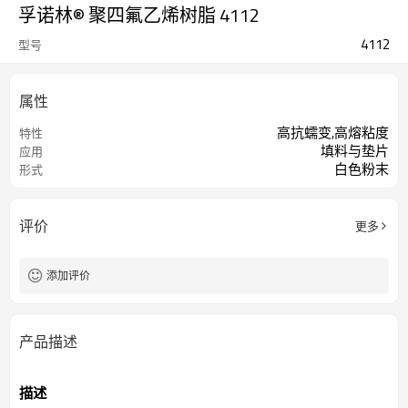
孚诺林® 聚四氟乙烯树脂 4112
4112
型号
属性
高抗蠕变,高熔粘度
特性
填料与垫片
应用
白色粉末
形式
评价
更多
添加评价
产品描述
描述