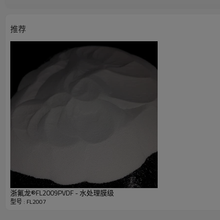
旋转粘度（mPa.s）
50
推荐
重均分子量（Da）
450,00
二次熔点（℃）
16
熔体流动速率（g/10min）
1
浙氟龙®FL2009PVDF - 水处理膜级
型号 : FL2007