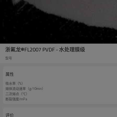
浙氟龙®FL2007 PVDF - 水处理膜级
型号
属性
吸水率（%）
熔体流动速率（g/10min）
二次熔点（℃）
断裂强度/mPa
评价