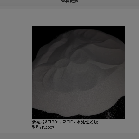
查看更多
1gPVDF:9g DMAc,2 号转子,30°C,GB/T
-250
10247
0-550,000
GB/T 21864
5-175
GB/T 19466
-10
5kg, GB/T 3682
浙氟龙®FL2017 PVDF - 水处理膜级
型号 : FL2007