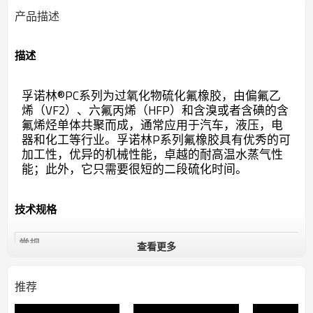
产品描述
描述
孚诺林®PC系列为过氧化物硫化氟橡胶，由偏氟乙
烯（VF2）、六氟丙烯（HFP）和含溴或者含碘的含
氟烯烃单体共聚而成，通常应用于汽车，液压，电
器和化工等行业。孚诺林P系列氟橡胶具有优秀的可
加工性，优异的机械性能，卓越的耐高温水蒸气性
能；此外，它只需要很短的二段硫化时间。
技术规格
常规
查看更多
过氧化物硫化、低二段硫化时间、高流
特征
动性
推荐
轴密封件，油封，垫片，O型圈；挤出
用途