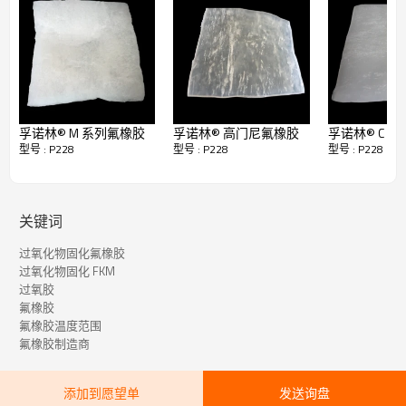
或压延成型
形式
白色或淡黄色胶片
典型值
项目
测试方法
P228
物理特性
孚诺林® M 系列氟橡胶
孚诺林® 高门尼氟橡胶
孚诺林® C 
型号 : P228
型号 : P228
型号 : P228
氟含量（mass%）
66
密度（g/cc）
1.78~1.84
ASTM D297
20-45
ASTM D1646 ML
门尼粘度
关键词
1+10 在 121°C
过氧化物固化氟橡胶
含水量（％）
0.15
ASTM D 5668
过氧化物固化 FKM
过氧胶
注：如需获取技术规格书，请联系我们！
氟橡胶
氟橡胶温度范围
氟橡胶制造商
添加到愿望单
发送询盘