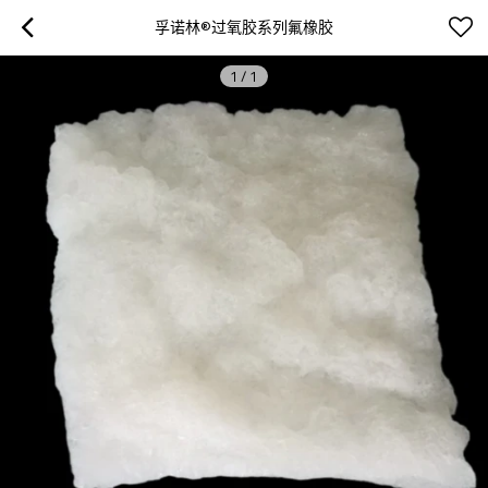
孚诺林®过氧胶系列氟橡胶
1
/
1