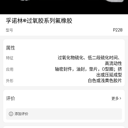
孚诺林®过氧胶系列氟橡胶
P228
型号
属性
过氧化物硫化、低二段硫化时间、
特征
高流动性
轴密封件，油封，垫片，O型圈；挤
应用
出或压延成型
白色或浅黄色胶片
外形
评价
更多
添加评价