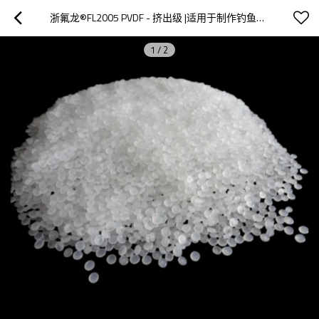
浙氟龙®FL2005 PVDF - 挤出级 |适用于制作钓鱼线、单丝等
1
/
2