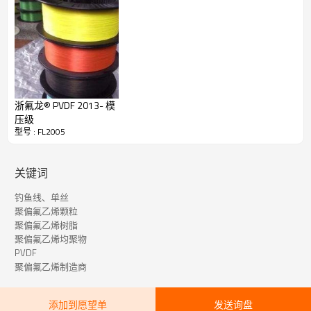
二次熔点（℃）
165-175
GB/T 19466
断裂强度/mPa
≥40
GB/T 1040
断裂伸长率/%
≥10
GB/T 1040
屈服强度/mPa
≥40
GB/T 1040
屈服伸长率/%
≥8
GB/T 1040
浙氟龙® PVDF 2013- 模
压级
白度
≥40
GB/T 2913
型号 : FL2005
黄度
≤10
HG/T 3862
关键词
钓鱼线、单丝
聚偏氟乙烯颗粒
聚偏氟乙烯树脂
聚偏氟乙烯均聚物
PVDF
聚偏氟乙烯制造商
添加到愿望单
发送询盘