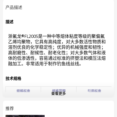
产品描述
描述
浙氟龙®FL2005是一种中等熔体粘度等级的聚偏氟
乙烯均聚物，它具有高纯度，对大多数活性物质和
溶剂优良的化
学稳定性；优异的机械强度和韧性；
高耐磨性、耐候性、耐老化性；对大多数气体和液
体的低渗透性，容易通过标
准的挤塑法和模压法熔
融加工。非常适用于制作钓鱼线丝线。
技术规格
规格范围
规格标准
引用标准
查看更多
含水率（%）
≤0.10
GB/T 6284
熔体流动速率
负荷10kg, 230℃,
推荐
1.0-6.0
（g/10min）
GB/T 3682