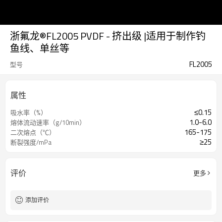
浙氟龙®FL2005 PVDF - 挤出级 |适用于制作钓
鱼线、单丝等
FL2005
型号
属性
≤0.15
吸水率（%）
1.0-6.0
熔体流动速率（g/10min）
165-175
二次熔点（℃）
≥25
断裂强度/mPa
评价
更多
添加评价