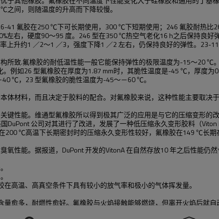
，优于其他橡胶。氟橡胶在不同温度下性能变化大于硅橡胶和通用的丁基
60 ℃之间，则随温度的升高而下降较慢。
在250 ℃下可长期使用，300 ℃下短期使用；246 氟胶耐热比26-41 还
%左右，硬度90～95 度。246 型在350 ℃热空气老化16 h之后保持良好
升约1 ／2～1 ／3，强度下降1 ／2 左右，仍保持良好的弹性。23-11
构所致.氟橡胶的耐低温性能一般它能保持弹性的极限温度为-15～20 
型氟橡胶在厚度为1.87 mm时，其脆性温度是-45 ℃，厚度为0.63 mm
40 ℃，23 型氟橡胶的脆性温度为-45～－60 ℃。
本体材料，而且决定于胶料的配合。对氟橡胶来说，这种性能主要取决于
关键性能。维通型氟橡胶所以得到极其广泛的应用是与它的压缩变形的改
uPont 公司对其进行了改进，发展了一种低压缩永久变形胶料（Viton E-60
在200 ℃高温下长期密封时的压缩永久变形性较好，氟橡胶在149 ℃
。据报道，DuPont 开发的VitonA 在自然存放10 年之后性能仍
差。
用。
橡胶在高温、高真空条件下具有较小的放气率和极小的气体挥发量。
素含量愈多，耐燃性愈好。氟橡胶与火焰接触能够燃烧，但离开火焰后就自