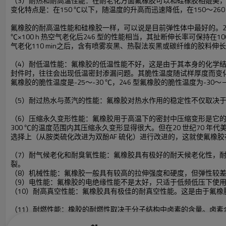
（3）耐热和耐高温性能：在耐老化方面氟橡胶可以和硅橡胶相媲美
变化特点是：在150 ℃以下，随温度的升高而迅速降低，在150～2
氟橡胶的耐高温性能和硅橡胶一样，可以说是目前弹性体中最好的。26-41 氟胶
℃×100 h 热空气老化后246 型的性能相当，其扯断伸长率可保持在100
气老化110 min之后，含有喷雾炭黑、热裂法炭黑或碳纤维的胶料伸长率上
（4）耐低温性能：氟橡胶的低温性能不好，这是由于其本身的化学结
封件时，往往会出现低温密封渗漏问题。其脆性温度随试样厚度而变化。例如26 
氟橡胶的脆性温度是-25～-30 ℃，246 型氟橡胶的脆性温度为-30～－
（5）耐过热水与蒸汽的性能：氟橡胶对热水作用的稳定性不仅取决于
（6）压缩永久变形性能：氟橡胶用于高温下的密封中压缩变形是它的
300 ℃的温度范围内其压缩永久变形显得很大。但在20 世纪70 年代美国D
选择上（从胺类硫化改进为双酚AF 硫化）进行改进的，这就使氟橡胶
（7）耐气候老化和耐臭氧性能：氟橡胶具有极好的耐天候老化性，耐臭氧性能
裂。
（8）机械性能：氟橡胶一般具有较高的拉伸强度和硬度，但弹性较
（9）电性能：氟橡胶的电绝缘性能不是太好，只适于低频低压下使
（10）耐高真空性能：氟橡胶具有极佳的耐真空性能。这是由于氟
（11）耐燃性能：橡胶的耐燃性取决于分子结构中卤素的含量。卤