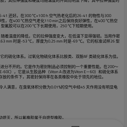
橡胶，其拉伸强度和硬度均随温度的升高而明显下降，其中拉伸强度的
好。在300 ℃×100 h 空气热老化后的26-41 的物性与300
弹性，在400 ℃热空气老化110 min之后保持良好弹性，在400 ℃热空
 型氟胶可以在200 ℃下长期使用，250 ℃下短期使用。
℃。随着温度的降低，它的拉伸强度变大，在低温下显得强韧。当用作密
 时是-53 ℃，厚度为0.25 mm 时是-69 ℃。它的标准试样26 型
它的硫化体系。过氧化物硫化体系比胺类、双酚AF 类硫化体系为佳。
进分不开的。它是作为密封制品必须控制的一个重要性能。在200～
C），它是从生胶品种（Viton A 改进为Viton E－60）和硫化体系
长期存放的条件下，其密封保持率在各类橡胶中处于领先的地位。
然令人满意，在臭氧体积分数为0.01%的空气中经45 天作用没有明显龟
动熄灭，所以氟橡胶属于自熄型橡胶。