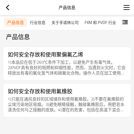
产品信息
产品信息
息
行业信息
关于孚诺林公司
FKM 和 PVDF 行业
产品信息
如何安全存放和使用聚偏氟乙烯
1)本品应在低于260℃条件下加工，以避免产生有毒气体。
2)PVDF具有良好的阻燃和抑烟性能，然而，当遇到火灾时，它会
释放出有毒的氟化氢气体和碳氟化合物。操作人员在加工使用过
程中应注意个人防护。
如何安全存放和使用氟橡胶
1)只能在通风良好的区域储存和使用氟橡胶。2)不要在氟橡胶的
尘埃污染地区吸烟。3)避免眼睛接触，触碰氟橡胶后，用肥皂水
清洗任何与之接触的皮肤。4)潜在的危害，包括在高温下混合或
者加工的过程中释放出的有毒气体。5)氟橡胶加工前，请阅读并
遵循MSDS（化学品安全技术说明书）所有的说明和操作注意事
项。