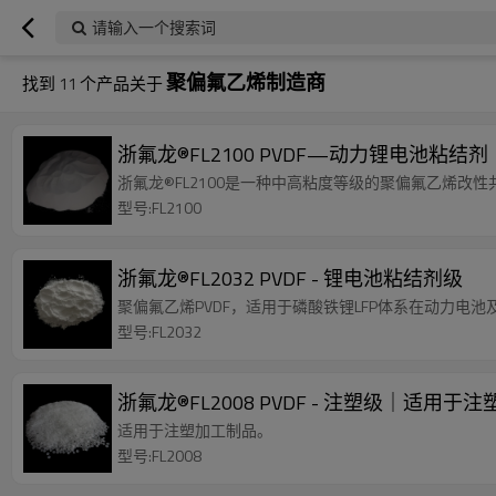
请输入一个搜索词
聚偏氟乙烯制造商
找到
11
个产品关于
浙氟龙®FL2100 PVDF—动力锂电池粘结剂
浙氟龙®FL2100是一种中高粘度等级的聚偏氟乙烯改性
型号:FL2100
浙氟龙®FL2032 PVDF - 锂电池粘结剂级
聚偏氟乙烯PVDF，适用于磷酸铁锂LFP体系在动力电
型号:FL2032
浙氟龙®FL2008 PVDF - 注塑级｜
适用于注塑加工制品。
型号:FL2008