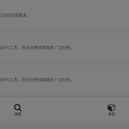
行业的应用需求。
干法NIPS工艺，在水处理领域具有广泛应用。
湿法NIPS工艺，在水处理领域具有广泛应用。
性好，具有良好的机械强度与韧性，适用于挤出工艺。
搜索
类目