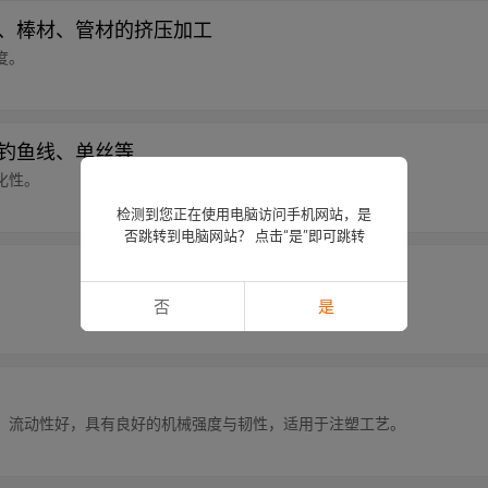
用于板材、棒材、管材的挤压加工
度。
于制作钓鱼线、单丝等
化性。
检测到您正在使用电脑访问手机网站，是
否跳转到电脑网站？ 点击“是”即可跳转
否
是
，流动性好，具有良好的机械强度与韧性，适用于注塑工艺。