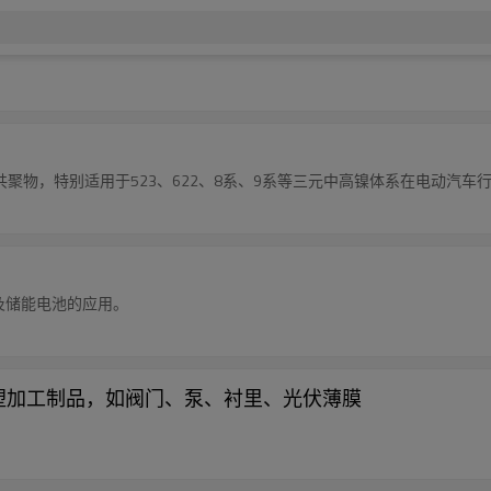
共聚物，特别适用于523、622、8系、9系等三元中高镍体系在电动汽车
池及储能电池的应用。
适用于注塑加工制品，如阀门、泵、衬里、光伏薄膜