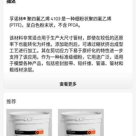
描述
孚诺林® 聚四氟乙烯 4103 是一种细粉状聚四氟乙烯
(PTFE)，呈白色粉末状，不含 PFOA。
该材料非常适合用于生产大尺寸管材，即使在较低的还原
率下也能转化为纤维。
添加助剂后，可通过糊状挤出成型
工艺进行加工。其在剪切应力下易于原纤化的特性进一步
支持了该应用。
作为一种标准级细粉，它用途广泛，适用
于模塑各种产品，包括密封胶带、短纤维、管道、管材和
粗线材涂层。
查看更多
技术规格
推荐
常规
特性
标准级细粉，易原纤化
适用于模塑各种产品，包括密封胶
用途
带、短纤维、管道、管材和粗线材涂
层。