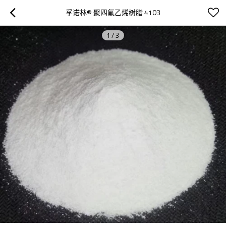
孚诺林® 聚四氟乙烯树脂 4103
1
/
3