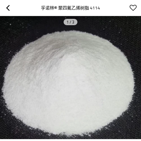
孚诺林® 聚四氟乙烯树脂 4114
1
/
3